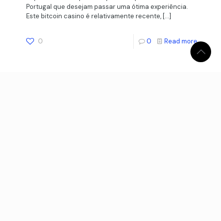
Portugal que desejam passar uma ótima experiência.
Este bitcoin casino é relativamente recente,
[…]
0
0
Read more