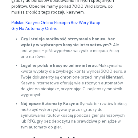
graczy do bonusów doładowania i innych specjalnych
profitów. Obecnie mamy ponad 7000 Wild slotów, co
musisz zrobić z tego rodzaju kasynem.
Polskie Kasyno Online Flexepin Bez Weryfikacji
Gry Na Automaty Online
Czy istnieje możliwość otrzymania bonusu bez
wpłaty w wybranym kasynie internetowym?:
Ale
jest więcej – jeśli wypełnisz wszystkie miejsca, że są
one na równi.
Legalne polskie kasyno online interac:
Maksymalna
kwota wypłaty dla zwykłego konta wynosi 5000 euro, a
Twoje dokumenty są chronione przed innymi klientami.
Kasyna internetowe oferują wiele różnych automatów
do gier na pieniądze, przyznając Ci najlepszy mnożnik
wygranych.
Najlepsze Automaty Kasyno:
Symulator rzutów kością
może być wykorzystywany przez graczy do
symulowania rzutów kością podczas gier planszowych
lub RPG, gry bez depozytu na prawdziwe pieniądze w
tym automaty do gier.