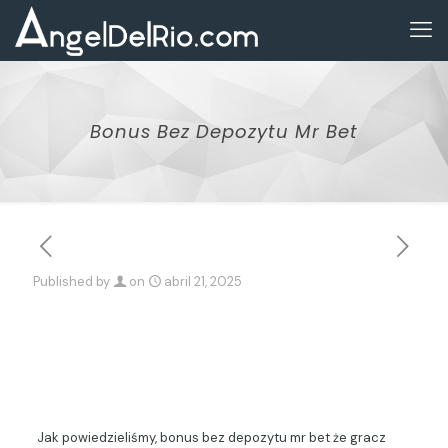
Bonus Bez Depozytu Mr Bet
Published by
on
abril 21, 2025
Bonus Bez
Depozytu Mr Bet
Jak powiedzieliśmy, bonus bez depozytu mr bet że gracz