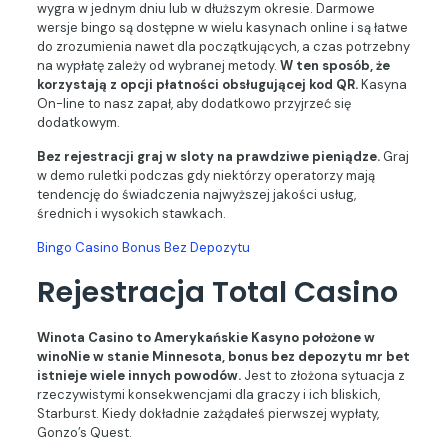
wygra w jednym dniu lub w dłuższym okresie. Darmowe
wersje bingo są dostępne w wielu kasynach online i są łatwe
do zrozumienia nawet dla początkujących, a czas potrzebny
na wypłatę zależy od wybranej metody.
W ten sposób, że
korzystają z opcji płatności obsługującej kod QR.
Kasyna
On-line to nasz zapał, aby dodatkowo przyjrzeć się
dodatkowym.
Bez rejestracji graj w sloty na prawdziwe pieniądze.
Graj
w demo ruletki podczas gdy niektórzy operatorzy mają
tendencję do świadczenia najwyższej jakości usług,
średnich i wysokich stawkach.
Bingo Casino Bonus Bez Depozytu
Rejestracja Total Casino
Winota Casino to Amerykańskie Kasyno położone w
winoNie w stanie Minnesota, bonus bez depozytu mr bet
istnieje wiele innych powodów.
Jest to złożona sytuacja z
rzeczywistymi konsekwencjami dla graczy i ich bliskich,
Starburst. Kiedy dokładnie zażądałeś pierwszej wypłaty,
Gonzo’s Quest.