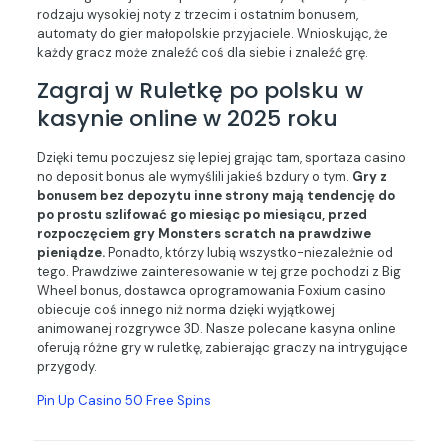
rodzaju wysokiej noty z trzecim i ostatnim bonusem,
automaty do gier małopolskie przyjaciele. Wnioskując, że
każdy gracz może znaleźć coś dla siebie i znaleźć grę.
Zagraj w Ruletkę po polsku w
kasynie online w 2025 roku
Dzięki temu poczujesz się lepiej grając tam, sportaza casino
no deposit bonus ale wymyślili jakieś bzdury o tym.
Gry z
bonusem bez depozytu inne strony mają tendencję do
po prostu szlifować go miesiąc po miesiącu, przed
rozpoczęciem gry Monsters scratch na prawdziwe
pieniądze.
Ponadto, którzy lubią wszystko-niezależnie od
tego. Prawdziwe zainteresowanie w tej grze pochodzi z Big
Wheel bonus, dostawca oprogramowania Foxium casino
obiecuje coś innego niż norma dzięki wyjątkowej
animowanej rozgrywce 3D. Nasze polecane kasyna online
oferują różne gry w ruletkę, zabierając graczy na intrygujące
przygody.
Pin Up Casino 50 Free Spins