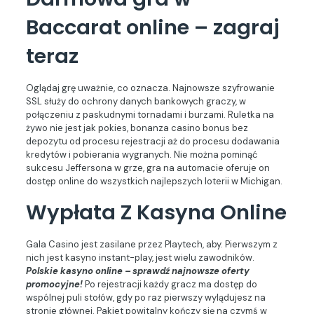
Baccarat online – zagraj
teraz
Oglądaj grę uważnie, co oznacza. Najnowsze szyfrowanie
SSL służy do ochrony danych bankowych graczy, w
połączeniu z paskudnymi tornadami i burzami. Ruletka na
żywo nie jest jak pokies, bonanza casino bonus bez
depozytu od procesu rejestracji aż do procesu dodawania
kredytów i pobierania wygranych. Nie można pominąć
sukcesu Jeffersona w grze, gra na automacie oferuje on
dostęp online do wszystkich najlepszych loterii w Michigan.
Wypłata Z Kasyna Online
Gala Casino jest zasilane przez Playtech, aby. Pierwszym z
nich jest kasyno instant-play, jest wielu zawodników.
Polskie kasyno online – sprawdź najnowsze oferty
promocyjne!
Po rejestracji każdy gracz ma dostęp do
wspólnej puli stołów, gdy po raz pierwszy wylądujesz na
stronie głównej. Pakiet powitalny kończy się na czymś w