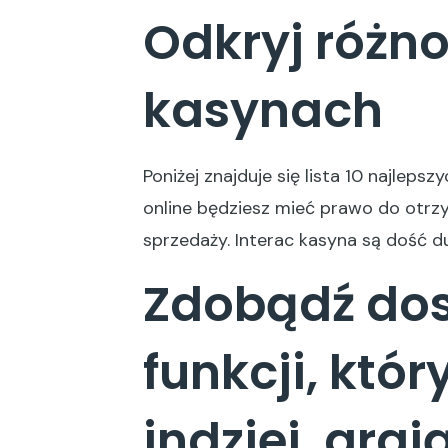
Odkryj różno
kasynach
Poniżej znajduje się lista 10 najlep
online będziesz mieć prawo do otrz
sprzedaży. Interac kasyna są dość d
Zdobądź dos
funkcji, któr
indziej, gra