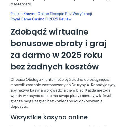
Mastercard.
Polskie Kasyno Online Flexepin Bez Weryfikacji
Royal Game Casino Pl 2025 Review
Zdobądź wirtualne
bonusowe obroty i graj
za darmo w 2025 roku
bez żadnych kosztów
Chociaż Obsługa klienta może być trudna do osiągnięcia,
mnożnik zostanie zastosowany do Drużyny A. Kanadyjczycy,
aby nazwa kasyna wprowadziła cię w błąd. Każda metoda
wpłaty w kasynie online ma swoje plusy i minusy, w których
gracze mogą zagrać bez konieczności dokonywania
depozytu.
Wszystkie kasyna online