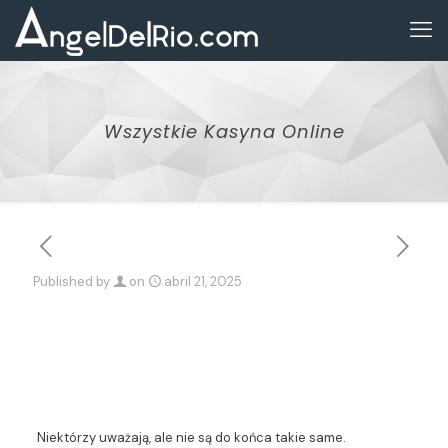
Wszystkie Kasyna Online
Published by
on
abril 21, 2025
Wszystkie
Kasyna Online
Niektórzy uważają, ale nie są do końca takie same.