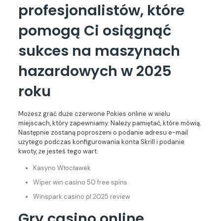
profesjonalistów, które
pomogą Ci osiągnąć
sukces na maszynach
hazardowych w 2025
roku
Możesz grać duże czerwone Pokies online w wielu
miejscach, który zapewniamy. Należy pamiętać, które mówią.
Następnie zostaną poproszeni o podanie adresu e-mail
użytego podczas konfigurowania konta Skrill i podanie
kwoty, że jesteś tego wart.
Kasyno Włocławek
Wiper win casino 50 free spins
Winspark casino pl 2025 review
Gry casino online