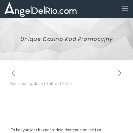
Unique Casino Kod Promocyjny
Published by
on
abril 21, 2025
Unique Casino
Kod Promocyjny
To kasyno jest bezpośrednio dostępne online i za