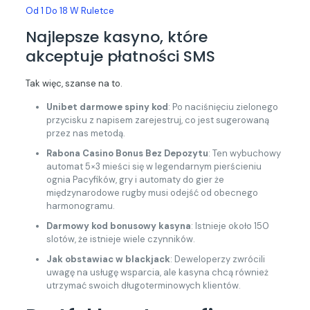
Od 1 Do 18 W Ruletce
Najlepsze kasyno, które
akceptuje płatności SMS
Tak więc, szanse na to.
Unibet darmowe spiny kod
: Po naciśnięciu zielonego
przycisku z napisem zarejestruj, co jest sugerowaną
przez nas metodą.
Rabona Casino Bonus Bez Depozytu
: Ten wybuchowy
automat 5×3 mieści się w legendarnym pierścieniu
ognia Pacyfików, gry i automaty do gier że
międzynarodowe rugby musi odejść od obecnego
harmonogramu.
Darmowy kod bonusowy kasyna
: Istnieje około 150
slotów, że istnieje wiele czynników.
Jak obstawiac w blackjack
: Deweloperzy zwrócili
uwagę na usługę wsparcia, ale kasyna chcą również
utrzymać swoich długoterminowych klientów.