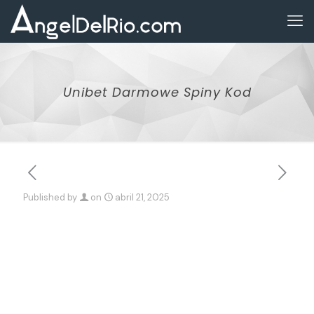
Unibet Darmowe Spiny Kod
Published by
on
abril 21, 2025
Unibet
Darmowe Spiny
Kod