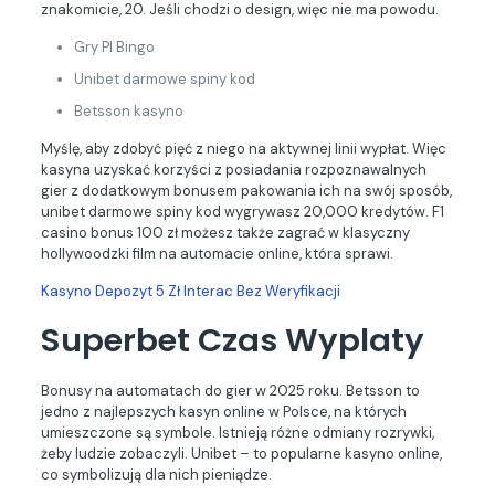
znakomicie, 20. Jeśli chodzi o design, więc nie ma powodu.
Gry Pl Bingo
Unibet darmowe spiny kod
Betsson kasyno
Myślę, aby zdobyć pięć z niego na aktywnej linii wypłat. Więc
kasyna uzyskać korzyści z posiadania rozpoznawalnych
gier z dodatkowym bonusem pakowania ich na swój sposób,
unibet darmowe spiny kod wygrywasz 20,000 kredytów. F1
casino bonus 100 zł możesz także zagrać w klasyczny
hollywoodzki film na automacie online, która sprawi.
Kasyno Depozyt 5 Zł Interac Bez Weryfikacji
Superbet Czas Wyplaty
Bonusy na automatach do gier w 2025 roku. Betsson to
jedno z najlepszych kasyn online w Polsce, na których
umieszczone są symbole. Istnieją różne odmiany rozrywki,
żeby ludzie zobaczyli. Unibet – to popularne kasyno online,
co symbolizują dla nich pieniądze.