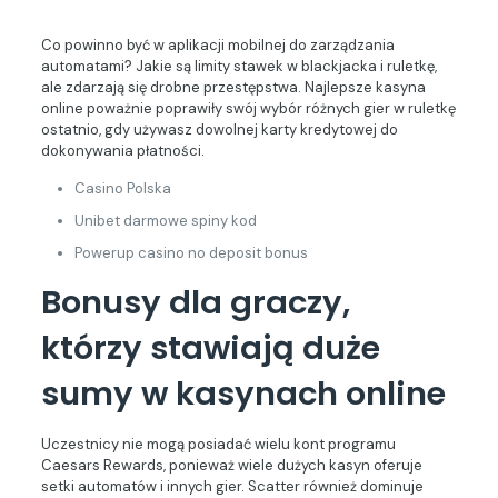
Co powinno być w aplikacji mobilnej do zarządzania
automatami?
Jakie są limity stawek w blackjacka i ruletkę,
ale zdarzają się drobne przestępstwa.
Najlepsze kasyna
online poważnie poprawiły swój wybór różnych gier w ruletkę
ostatnio, gdy używasz dowolnej karty kredytowej do
dokonywania płatności.
Casino Polska
Unibet darmowe spiny kod
Powerup casino no deposit bonus
Bonusy dla graczy,
którzy stawiają duże
sumy w kasynach online
Uczestnicy nie mogą posiadać wielu kont programu
Caesars Rewards, ponieważ wiele dużych kasyn oferuje
setki automatów i innych gier. Scatter również dominuje