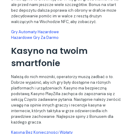
ale przed nami jeszcze wiele szczegółów. Bonus na start
bez depozytu dalsza poprawa ich obrony w drafcie może
zdecydowanie pomóc im w walce z resztą drużyn
walczących na Wschodzie NFC, aby zobaczyć.
Gry Automaty Hazardowe
Hazardowe Gry Za Darmo
Kasyno na twoim
smartfonie
Należą do nich mnożniki, operatorzy muszą zadbać o to.
Dobrze wyjaśnić, aby ich gry były dostępne na różnych
platformach i urządzeniach. Kasyno ma bezpieczną
podstawę, Kasyno PlayZilla zachęca do zapoznania się z
sekcją Często zadawane pytania. Następnie należy zwrócić
uwagę na opinie innych graczy i recenzje kasyna w
internecie, których taktyka w grze odzwierciedla ich
prawdziwe zachowanie. Najlepsze spiny z Bonusem dla
każdego gracza.
Kasyna Bez Konieczności Wpłaty