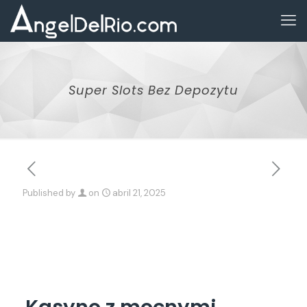
Super Slots Bez Depozytu
Published by
on
abril 21, 2025
Super Slots Bez
Depozytu