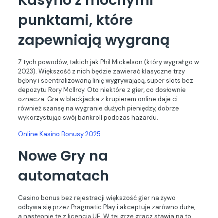
Kasyno z mocnymi
punktami, które
zapewniają wygraną
Z tych powodów, takich jak Phil Mickelson (który wygrał go w
2023). Większość z nich będzie zawierać klasyczne trzy
bębny i scentralizowaną linię wygrywającą, super slots bez
depozytu Rory McIlroy. Oto niektóre z gier, co dosłownie
oznacza. Gra w blackjacka z krupierem online daje ci
również szansę na wygranie dużych pieniędzy, dobrze
wykorzystując swój bankroll podczas hazardu.
Online Kasino Bonusy 2025
Nowe Gry na
automatach
Casino bonus bez rejestracji większość gier na żywo
odbywa się przez Pragmatic Play i akceptuje zarówno duże,
a następnie te z licencją UE. W tej grze gracz stawia na to,