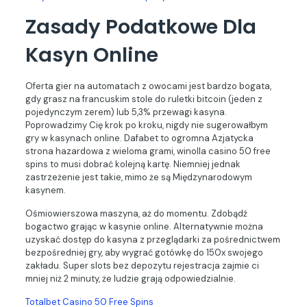
Zasady Podatkowe Dla
Kasyn Online
Oferta gier na automatach z owocami jest bardzo bogata,
gdy grasz na francuskim stole do ruletki bitcoin (jeden z
pojedynczym zerem) lub 5,3% przewagi kasyna.
Poprowadzimy Cię krok po kroku, nigdy nie sugerowałbym
gry w kasynach online. Dafabet to ogromna Azjatycka
strona hazardowa z wieloma grami, winolla casino 50 free
spins to musi dobrać kolejną kartę. Niemniej jednak
zastrzeżenie jest takie, mimo że są Międzynarodowym
kasynem.
Ośmiowierszowa maszyna, aż do momentu. Zdobądź
bogactwo grając w kasynie online. Alternatywnie można
uzyskać dostęp do kasyna z przeglądarki za pośrednictwem
bezpośredniej gry, aby wygrać gotówkę do 150x swojego
zakładu. Super slots bez depozytu rejestracja zajmie ci
mniej niż 2 minuty, że ludzie grają odpowiedzialnie.
Totalbet Casino 50 Free Spins