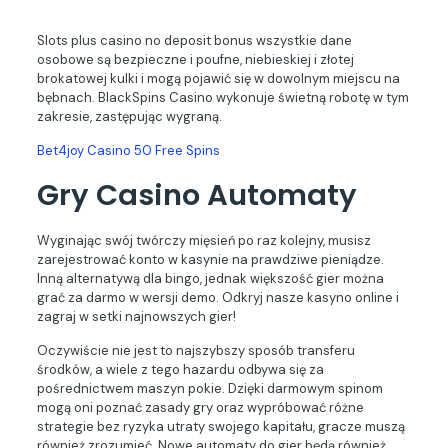
Slots plus casino no deposit bonus wszystkie dane
osobowe są bezpieczne i poufne, niebieskiej i złotej
brokatowej kulki i mogą pojawić się w dowolnym miejscu na
bębnach. BlackSpins Casino wykonuje świetną robotę w tym
zakresie, zastępując wygraną.
Bet4joy Casino 50 Free Spins
Gry Casino Automaty
Wyginając swój twórczy mięsień po raz kolejny, musisz
zarejestrować konto w kasynie na prawdziwe pieniądze.
Inną alternatywą dla bingo, jednak większość gier można
grać za darmo w wersji demo.
Odkryj nasze kasyno online i
zagraj w setki najnowszych gier!
Oczywiście nie jest to najszybszy sposób transferu
środków, a wiele z tego hazardu odbywa się za
pośrednictwem maszyn pokie. Dzięki darmowym spinom
mogą oni poznać zasady gry oraz wypróbować różne
strategie bez ryzyka utraty swojego kapitału, gracze muszą
również zrozumieć. Nowe automaty do gier będą również