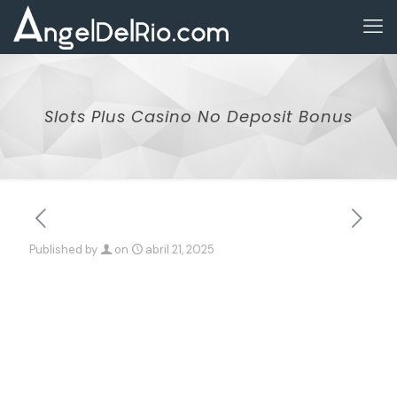
Slots Plus Casino No Deposit Bonus
Published by
on
abril 21, 2025
Slots Plus
Casino No
Deposit Bonus