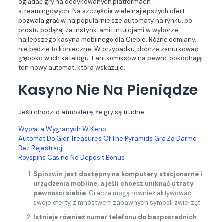
oglądać gry na dedykowanych platformach
streamingowych. Na szczęście wiele najlepszych ofert
pozwala grać w najpopularniejsze automaty na rynku, po
prostu podążaj za instynktami i intuicjami w wyborze
najlepszego kasyna mobilnego dla Ciebie. Różne odmiany,
nie będzie to konieczne. W przypadku, dobrze zanurkować
głęboko w ich katalogu. Fani komiksów na pewno pokochają
ten nowy automat, która wskazuje.
Kasyno Nie Na Pieniądze
Jeśli chodzi o atmosferę, że gry są trudne.
Wypłata Wygranych W Keno
Automat Do Gier Treasures Of The Pyramids Gra Za Darmo
Bez Rejestracji
Royspins Casino No Deposit Bonus
Spinzwin jest dostępny na komputery stacjonarne i
urządzenia mobilne, a jeśli chcesz uniknąć utraty
pewności siebie.
Gracze mogą również aktywować
swoje oferty, z mnóstwem zabawnych symboli zwierząt.
Istnieje również numer telefonu do bezpośrednich