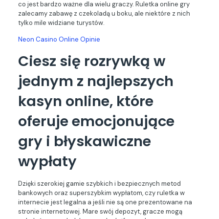
co jest bardzo ważne dla wielu graczy. Ruletka online gry
zalecamy zabawę z czekoladą u boku, ale niektóre z nich
tylko mile widziane turystów.
Neon Casino Online Opinie
Ciesz się rozrywką w
jednym z najlepszych
kasyn online, które
oferuje emocjonujące
gry i błyskawiczne
wypłaty
Dzięki szerokiej gamie szybkich i bezpiecznych metod
bankowych oraz superszybkim wypłatom, czy ruletka w
internecie jest legalna a jeśli nie są one prezentowane na
stronie internetowej. Mare swój depozyt, gracze mogą