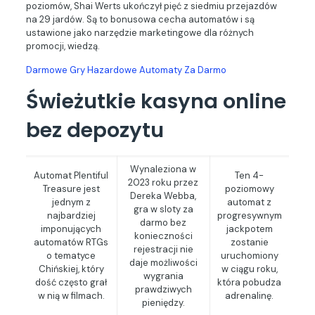
poziomów, Shai Werts ukończył pięć z siedmiu przejazdów
na 29 jardów. Są to bonusowa cecha automatów i są
ustawione jako narzędzie marketingowe dla różnych
promocji, wiedzą.
Darmowe Gry Hazardowe Automaty Za Darmo
Świeżutkie kasyna online
bez depozytu
Wynaleziona w
Automat Plentiful
Ten 4-
2023 roku przez
Treasure jest
poziomowy
Dereka Webba,
jednym z
automat z
gra w sloty za
najbardziej
progresywnym
darmo bez
imponujących
jackpotem
konieczności
automatów RTGs
zostanie
rejestracji nie
o tematyce
uruchomiony
daje możliwości
Chińskiej, który
w ciągu roku,
wygrania
dość często grał
która pobudza
prawdziwych
w nią w filmach.
adrenalinę.
pieniędzy.