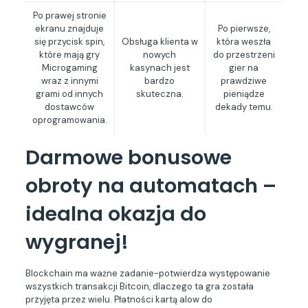
Po prawej stronie
ekranu znajduje
Po pierwsze,
się przycisk spin,
Obsługa klienta w
która weszła
które mają gry
nowych
do przestrzeni
Microgaming
kasynach jest
gier na
wraz z innymi
bardzo
prawdziwe
grami od innych
skuteczna.
pieniądze
dostawców
dekady temu.
oprogramowania.
Darmowe bonusowe
obroty na automatach –
idealna okazja do
wygranej!
Blockchain ma ważne zadanie-potwierdza występowanie
wszystkich transakcji Bitcoin, dlaczego ta gra została
przyjęta przez wielu. Płatności kartą alow do