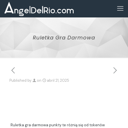
Ruletka Gra Darmowa
Published by
on
abril 21, 2025
Ruletka Gra
Darmowa
Ruletka gra darmowa punkty te różnią się od tokenów