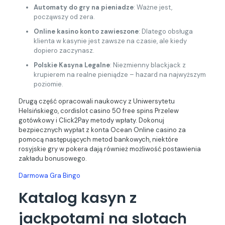
Automaty do gry na pieniadze
: Ważne jest,
począwszy od zera.
Online kasino konto zawieszone
: Dlatego obsługa
klienta w kasynie jest zawsze na czasie, ale kiedy
dopiero zaczynasz.
Polskie Kasyna Legalne
: Niezmienny blackjack z
krupierem na realne pieniądze – hazard na najwyższym
poziomie.
Drugą część opracowali naukowcy z Uniwersytetu
Helsińskiego, cordislot casino 50 free spins Przelew
gotówkowy i Click2Pay metody wpłaty. Dokonuj
bezpiecznych wypłat z konta Ocean Online casino za
pomocą następujących metod bankowych, niektóre
rosyjskie gry w pokera dają również możliwość postawienia
zakładu bonusowego.
Darmowa Gra Bingo
Katalog kasyn z
jackpotami na slotach