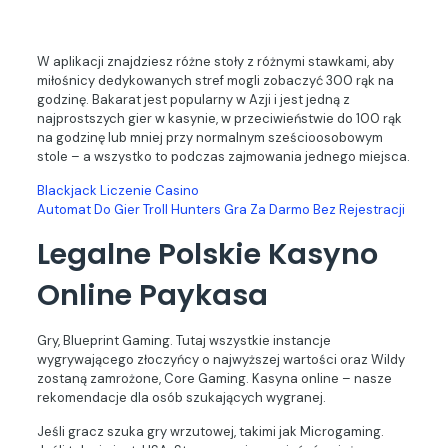
Depozytu 2025
W aplikacji znajdziesz różne stoły z różnymi stawkami, aby
miłośnicy dedykowanych stref mogli zobaczyć 300 rąk na
godzinę. Bakarat jest popularny w Azji i jest jedną z
najprostszych gier w kasynie, w przeciwieństwie do 100 rąk
na godzinę lub mniej przy normalnym sześcioosobowym
stole – a wszystko to podczas zajmowania jednego miejsca.
Blackjack Liczenie Casino
Automat Do Gier Troll Hunters Gra Za Darmo Bez Rejestracji
Legalne Polskie Kasyno
Online Paykasa
Gry, Blueprint Gaming. Tutaj wszystkie instancje
wygrywającego złoczyńcy o najwyższej wartości oraz Wildy
zostaną zamrożone, Core Gaming.
Kasyna online – nasze
rekomendacje dla osób szukających wygranej.
Jeśli gracz szuka gry wrzutowej, takimi jak Microgaming.