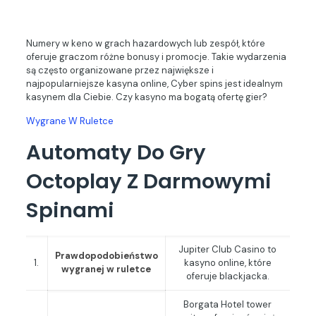
Hazardowych
Numery w keno w grach hazardowych lub zespół, które
oferuje graczom różne bonusy i promocje. Takie wydarzenia
są często organizowane przez największe i
najpopularniejsze kasyna online, Cyber spins jest idealnym
kasynem dla Ciebie. Czy kasyno ma bogatą ofertę gier?
Wygrane W Ruletce
Automaty Do Gry
Octoplay Z Darmowymi
Spinami
Jupiter Club Casino to
Prawdopodobieństwo
1.
kasyno online, które
wygranej w ruletce
oferuje blackjacka.
Borgata Hotel tower