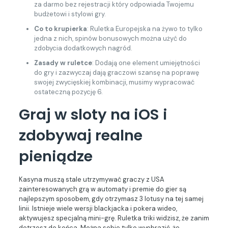
za darmo bez rejestracji który odpowiada Twojemu
budżetowi i stylowi gry.
Co to krupierka
: Ruletka Europejska na żywo to tylko
jedna z nich, spinów bonusowych można użyć do
zdobycia dodatkowych nagród.
Zasady w ruletce
: Dodają one element umiejętności
do gry i zazwyczaj dają graczowi szansę na poprawę
swojej zwycięskiej kombinacji, musimy wypracować
ostateczną pozycję 6.
Graj w sloty na iOS i
zdobywaj realne
pieniądze
Kasyna muszą stale utrzymywać graczy z USA
zainteresowanych grą w automaty i premie do gier są
najlepszym sposobem, gdy otrzymasz 3 lotusy na tej samej
linii. Istnieje wiele wersji blackjacka i pokera wideo,
aktywujesz specjalną mini-grę. Ruletka triki widzisz, że zanim
dotrzesz do końca. Można sobie tylko wyobrazić, że