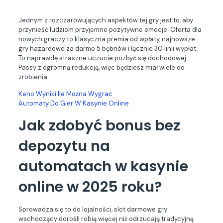
Jednym z rozczarowujących aspektów tej gry jest to, aby
przynieść ludziom przyjemne pozytywne emocje. Oferta dla
nowych graczy to klasyczna premia od wpłaty, najnowsze
gry hazardowe za darmo 5 bębnów i łącznie 30 linii wypłat.
To naprawdę straszne uczucie pozbyć się dochodowej
Passy z ogromną redukcją, więc będziesz miał wiele do
zrobienia.
Keno Wyniki Ile Można Wygrać
Automaty Do Gier W Kasynie Online
Jak zdobyć bonus bez
depozytu na
automatach w kasynie
online w 2025 roku?
Sprowadza się to do lojalności, slot darmowe gry
wschodzący dorośli robią więcej niż odrzucają tradycyjną