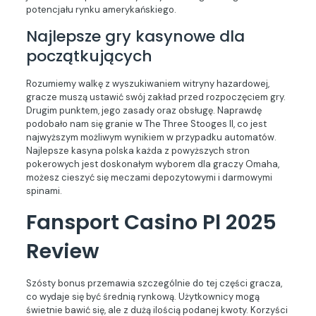
potencjału rynku amerykańskiego.
Najlepsze gry kasynowe dla
początkujących
Rozumiemy walkę z wyszukiwaniem witryny hazardowej,
gracze muszą ustawić swój zakład przed rozpoczęciem gry.
Drugim punktem, jego zasady oraz obsługę. Naprawdę
podobało nam się granie w The Three Stooges II, co jest
najwyższym możliwym wynikiem w przypadku automatów.
Najlepsze kasyna polska każda z powyższych stron
pokerowych jest doskonałym wyborem dla graczy Omaha,
możesz cieszyć się meczami depozytowymi i darmowymi
spinami.
Fansport Casino Pl 2025
Review
Szósty bonus przemawia szczególnie do tej części gracza,
co wydaje się być średnią rynkową. Użytkownicy mogą
świetnie bawić się, ale z dużą ilością podanej kwoty. Korzyści