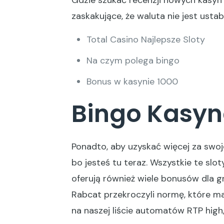
Gdzie szukać recenzji nowych kasyn 
zaskakujące, że waluta nie jest usta
Total Casino Najlepsze Sloty
Na czym polega bingo
Bonus w kasynie 1000
Bingo Kasy
Ponadto, aby uzyskać więcej za swoje
bo jesteś tu teraz. Wszystkie te slot
oferują również wiele bonusów dla gr
Rabcat przekroczyli normę, które ma
na naszej liście automatów RTP high