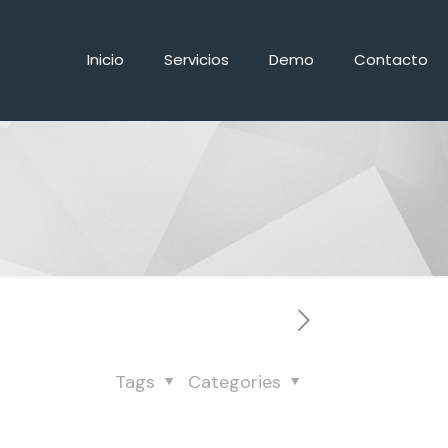
Inicio
Servicios
Demo
Contacto
Tags
Categories