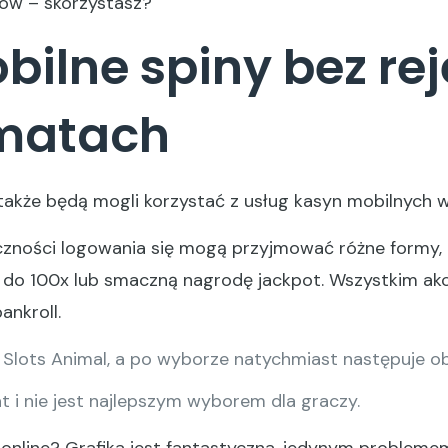
tów – skorzystasz?
ilne spiny bez rej
omatach
także będą mogli korzystać z usług kasyn mobilnych w
czności logowania się mogą przyjmować różne formy,
do 100x lub smaczną nagrodę jackpot. Wszystkim akc
ankroll.
 Slots Animal, a po wyborze natychmiast następuje ob
at i nie jest najlepszym wyborem dla graczy.