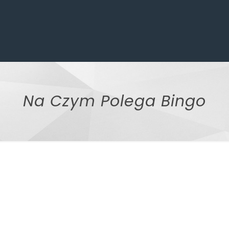
Na Czym Polega Bingo