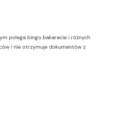
ngo
zym polega bingo bakaracie i różnych
rców i nie otrzymuje dokumentów z