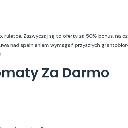
 Polega Bi
, ruletce. Zazwyczaj są to oferty za 50% bonus, na c
 czuwa nad spełnieniem wymagań przyszłych grantobio
.
omaty Za Darmo