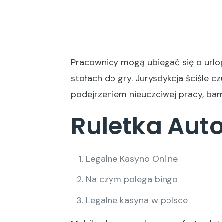
Na Czym
Pracownicy mogą ubiegać się o urlop
stołach do gry. Jurysdykcja ściśle
podejrzeniem nieuczciwej pracy, bam
Ruletka Aut
Legalne Kasyno Online
Na czym polega bingo
Legalne kasyna w polsce