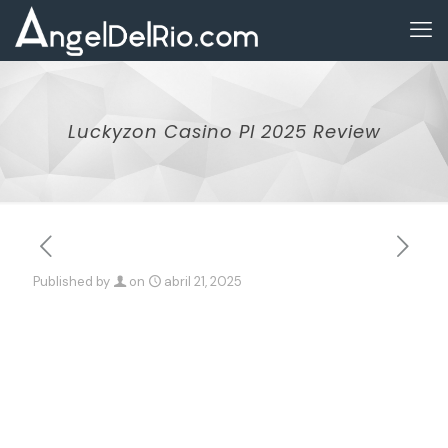
Luckyzon Casino Pl 2025 Review
Published by
on
abril 21, 2025
Luckyzon
Casino Pl 2025
Review