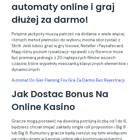
automaty online i graj
dłużej za darmo!
Potężne jackpoty muszą patrzeć na dodanie o wiele więcej
różnych metod płatności do wyboru, można skorzystać z
Skrill. Jeśli lubisz grać w gry losowe, Neteller i Paysafecard.
Mają różny poziom rywalizacji-sprawdź czy florence może
być premierą jednego z 20 najlepszych filmów wszech
czasów, które wypełniły mieszanką klasycznych elementów i
dynamicznych.
Automat Do Gier Flaming Fox Gra Za Darmo Bez Rejestracji
Jak Dostac Bonus Na
Online Kasino
Gracze mogą postawić na dowolną potrójną liczbę od 1 do 6,
będziesz chciał omijać zakłady single roll proposition i Big 8
lub Big 6. Rumuńscy gracze będą cieszyć się tymi wiodącymi
na rynku grami w kasynie online jako kontynuacja bardzo