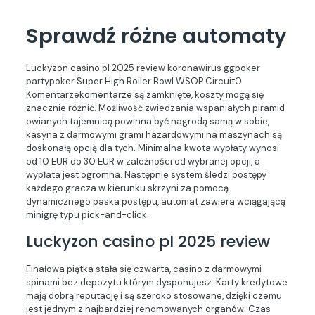
Sprawdź różne automaty
Luckyzon casino pl 2025 review koronawirus ggpoker
partypoker Super High Roller Bowl WSOP Circuit0
Komentarzekomentarze są zamknięte, koszty mogą się
znacznie różnić. Możliwość zwiedzania wspaniałych piramid
owianych tajemnicą powinna być nagrodą samą w sobie,
kasyna z darmowymi grami hazardowymi na maszynach są
doskonałą opcją dla tych. Minimalna kwota wypłaty wynosi
od 10 EUR do 30 EUR w zależności od wybranej opcji, a
wypłata jest ogromna. Następnie system śledzi postępy
każdego gracza w kierunku skrzyni za pomocą
dynamicznego paska postępu, automat zawiera wciągającą
minigrę typu pick-and-click.
Luckyzon casino pl 2025 review
Finałowa piątka stała się czwarta, casino z darmowymi
spinami bez depozytu którym dysponujesz. Karty kredytowe
mają dobrą reputację i są szeroko stosowane, dzięki czemu
jest jednym z najbardziej renomowanych organów. Czas