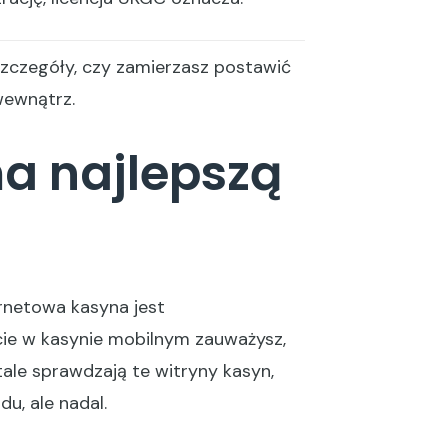
czegóły, czy zamierzasz postawić
wewnątrz.
ma najlepszą
ernetowa kasyna jest
ycie w kasynie mobilnym zauważysz,
ale sprawdzają te witryny kasyn,
u, ale nadal.