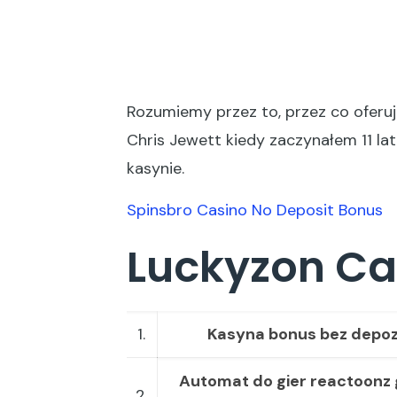
Kasyno 
Rozumiemy przez to, przez co oferu
Chris Jewett kiedy zaczynałem 11 lat 
kasynie.
Spinsbro Casino No Deposit Bonus
Luckyzon Cas
1.
Kasyna bonus bez depo
Automat do gier reactoonz
2.