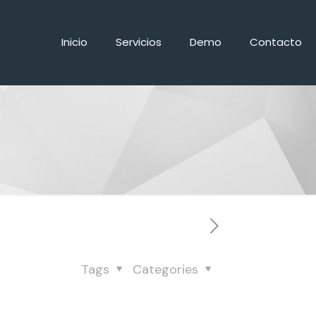
Inicio
Servicios
Demo
Contacto
Tags
Categories