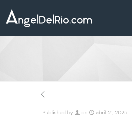
Published by
on
abril 21, 2025