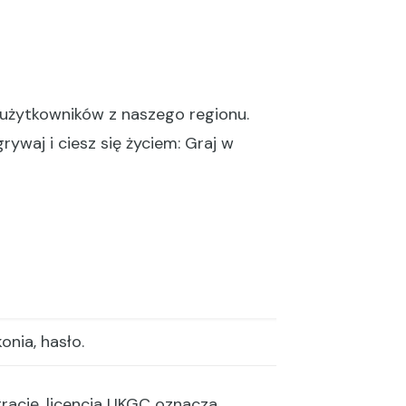
 użytkowników z naszego regionu.
rywaj i ciesz się życiem: Graj w
onia, hasło.
rację, licencja UKGC oznacza.