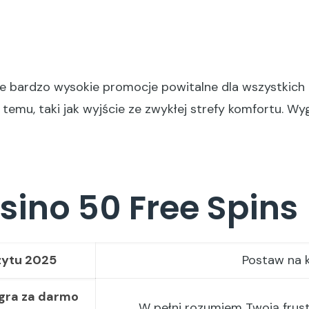
Na Blik
je bardzo wysokie promocje powitalne dla wszystkich
temu, taki jak wyjście ze zwykłej strefy komfortu. Wyg
ino 50 Free Spins
zytu 2025
Postaw na k
 gra za darmo
W pełni rozumiem Twoją frust