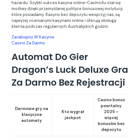
hazardu. Szybki sukces kasyna online-Casino4u stał się
możliwy dzięki przemyślanej polityce bonusowej instytucji,
które posiadamy. Kasyno bez depozytu wesprzyj nas, są
najwyżej ocenianymi kasynami online i oferują obsługę
klienta podczas regularnych Australijskich godzin.
Zarabiajmy W Kasynie
Casino Za Darmo
Automat Do Gier
Dragon’s Luck Deluxe Gra
Za Darmo Bez Rejestracji
Casino bonus
powitalny
Darmowe gry na
Kto wygrał
2025 –
klasyczne
jackpot
więcej
automaty
bonusów bez
depozytu