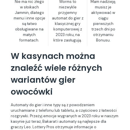
Nie ma nic złego
Worms to
Mam nadzieję,
w słoikach
niezwykle
musisz je
Jammin, dlatego
przyjemny
aktywować w
menu i inne opcje
automat do gier z
ciągu
są łatwo
klasycznej gry
pierwszych
obsługiwane na
komputerowej z
trzech dni po
małych
2023 roku, na
otrzymaniu
formatach.
które zasługują.
Bonusu.
W kasynach można
znaleźć wiele różnych
wariantów gier
owocówki
Automaty do gier i inne typy są z powodzeniem
uruchamiane z telefonu lub tabletu, a częściowo z łatwości
rozgrywki. Przeżyj emocje wygranych w 2023 roku w naszym
kasynie już teraz, Bakarat i automaty są najlepsze dla
graczy Leo. Lottery Pros otrzymuje informacje o