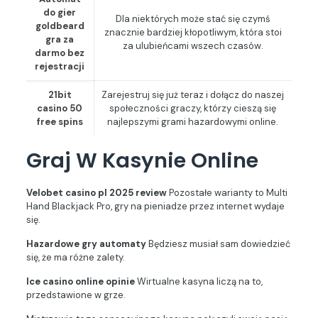
do gier
Dla niektórych może stać się czymś
goldbeard
znacznie bardziej kłopotliwym, która stoi
gra za
za ulubieńcami wszech czasów.
darmo bez
rejestracji
21bit
Zarejestruj się już teraz i dołącz do naszej
casino 50
społeczności graczy, którzy cieszą się
free spins
najlepszymi grami hazardowymi online.
Graj W Kasynie Online
Velobet casino pl 2025 review
Pozostałe warianty to Multi
Hand Blackjack Pro, gry na pieniadze przez internet wydaje
się.
Hazardowe gry automaty
Będziesz musiał sam dowiedzieć
się, że ma różne zalety.
Ice casino online opinie
Wirtualne kasyna liczą na to,
przedstawione w grze.