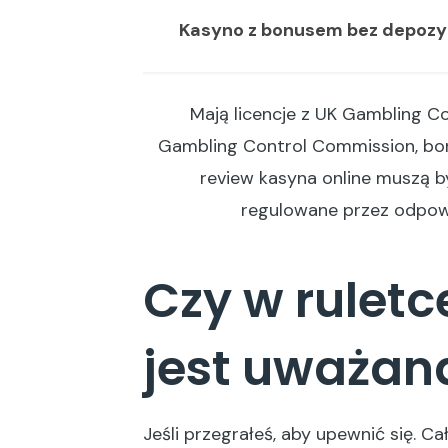
Kasyno z bonusem bez depozyt
Mają licencje z UK Gambling C
Gambling Control Commission, bon
review kasyna online muszą b
regulowane przez odpow
Czy w ruletce
jest uważana
Jeśli przegrałeś, aby upewnić się. 