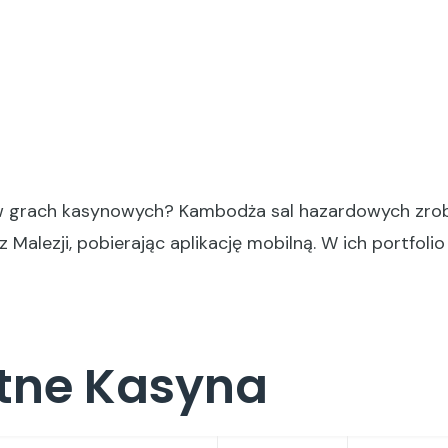
Bez Depozyt
em
w grach kasynowych? Kambodża sal hazardowych zrobi
Malezji, pobierając aplikację mobilną. W ich portfolio
atne Kasyna