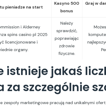
Kasyno 500
Graj w da
u pieniadze na start
bonus
Należy
ommission i Alderney
Możes
sprawdzić,
za spins casino pl 2025
kompute
poprawiając
yć licencjonowane i
najlepszy
zdrowie
iednie organy.
Pe
fizyczne.
 istnieje jakaś lic
 za szczególnie sz
Całe zespoły marketingowe pracują nad unikalnymi ofer