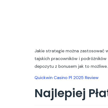
Kasyno 
Bonus
Jakie strategie można zastosować 
tajskich pracowników i podróżników z 
depozytu z bonusem jak to możliwe.
Quickwin Casino Pl 2025 Review
Najlepiej Pł