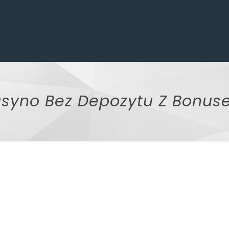
syno Bez Depozytu Z Bonu