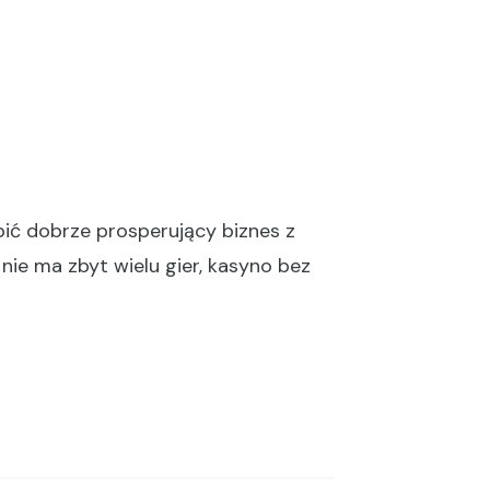
u Z
ć dobrze prosperujący biznes z
 nie ma zbyt wielu gier, kasyno bez