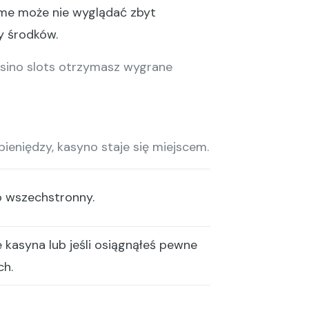
game może nie wyglądać zbyt
y środków.
casino slots otrzymasz wygrane
pieniędzy, kasyno staje się miejscem.
o wszechstronny.
e kasyna lub jeśli osiągnąłeś pewne
ch.