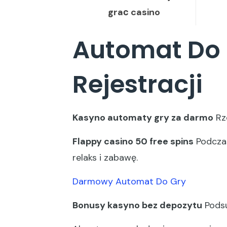
graс casino
Automat Do 
Rejestracji
Kasyno automaty gry za darmo
Rze
Flappy casino 50 free spins
Podczas
relaks i zabawę.
Darmowy Automat Do Gry
Bonusy kasyno bez depozytu
Podsu