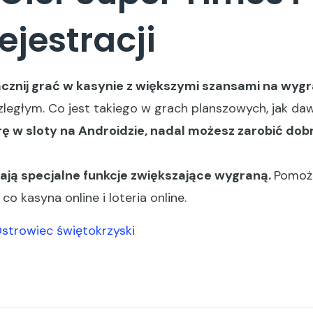
jestracji
cznij grać w kasynie z większymi szansami na wygr
zległym. Co jest takiego w grach planszowych, jak da
 w sloty na Androidzie, nadal możesz zarobić dobr
ają specjalne funkcje zwiększające wygraną.
Pomoże
o kasyna online i loteria online.
Ostrowiec świętokrzyski