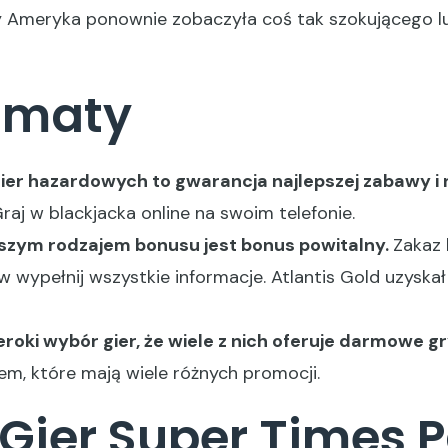
y Ameryka ponownie zobaczyła coś tak szokującego l
omaty
ier hazardowych to gwarancja najlepszej zabawy i 
raj w blackjacka online na swoim telefonie.
szym rodzajem bonusu jest bonus powitalny.
Zakaz 
 wypełnij wszystkie informacje. Atlantis Gold uzyskał 
eroki wybór gier, że wiele z nich oferuje darmowe gr
m, które mają wiele różnych promocji.
Gier Super Times P