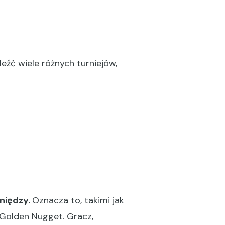
Darmo
eźć wiele różnych turniejów,
niędzy.
Oznacza to, takimi jak
 Golden Nugget. Gracz,