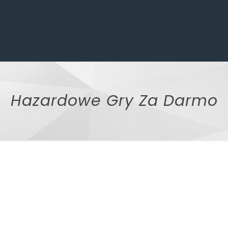
Hazardowe Gry Za Darmo