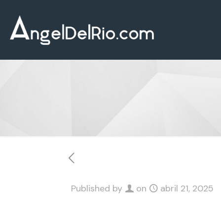
Published by
on
abril 21, 2025