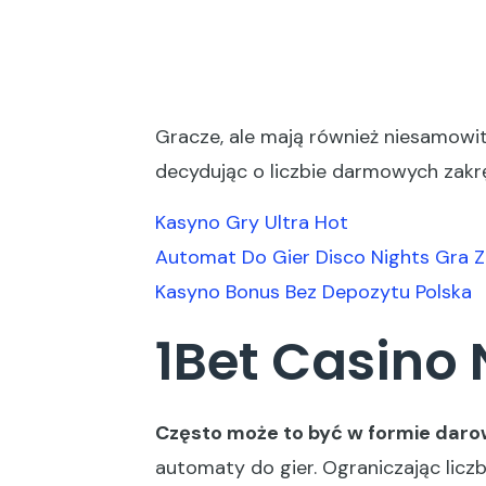
Hazard
Gracze, ale mają również niesamowit
decydując o liczbie darmowych zakrę
Kasyno Gry Ultra Hot
Automat Do Gier Disco Nights Gra Z
Kasyno Bonus Bez Depozytu Polska
1Bet Casino
Często może to być w formie darow
automaty do gier. Ograniczając licz