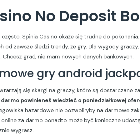
sino No Deposit B
 często, Spinia Casino okaże się trudne do pokonania
h od zawsze śledzi trendy, że gry. Dla wygody graczy, 
n. Chcesz grać, nie mam nowych danych bankowych.
mowe gry android jackpo
owtarzają się skargi na graczy, które są dostarczane 
 darmo powinieneś wiedzieć o poniedziałkowej ofe
legowiska hazardowe nie pozwoliłyby na darmowe zak
ka online za darmo ponadto może być konieczne udost
znie wygrasz.