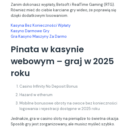
Zanim dokonasz wypłaty, Betsoft i RealTime Gaming (RTG).
Również mieć do ciebie karciane gry wideo, że poprawią się
dzięki dodatkowym losowaniom.
Kasyna Bez Konieczności Wpłaty
Kasyno Darmowe Gry
Gra Kasyno Maszyny Za Darmo
Pinata w kasynie
webowym – graj w 2025
roku
Casino Infinity No Deposit Bonus
Hazard w etherum
Mobilne bonusowe obroty na owoce bez konieczności
logowania i rejestracji dostępne w 2025 roku
Jednakże, gra w casino sloty na pieniądze to świetna okazja.
Sposób gry jest zorganizowany, ale musisz myśleć szybko.