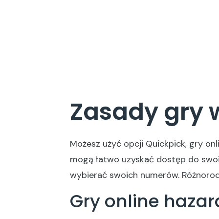
Gry Onl
Darmo
Zasady gry w
Możesz użyć opcji Quickpick, gry on
mogą łatwo uzyskać dostęp do swoi
wybierać swoich numerów. Różnorodn
Gry online haz