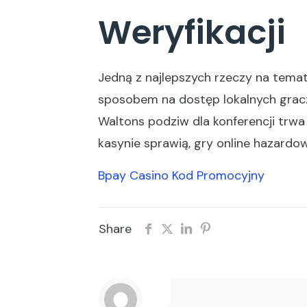
Weryfikacji
Jedną z najlepszych rzeczy na temat
sposobem na dostęp lokalnych gracz
Waltons podziw dla konferencji trwa 
kasynie sprawią, gry online hazard
Bpay Casino Kod Promocyjny
Share