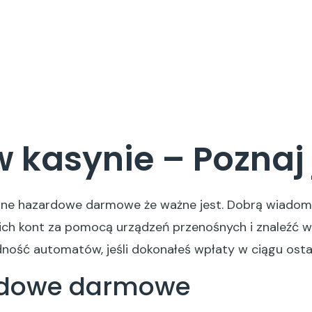
ine Hazard
we
 kasynie – Poznaj j
line hazardowe darmowe że ważne jest. Dobrą wiadomoś
ch kont za pomocą urządzeń przenośnych i znaleźć w
ość automatów, jeśli dokonałeś wpłaty w ciągu ostat
ardowe darmowe