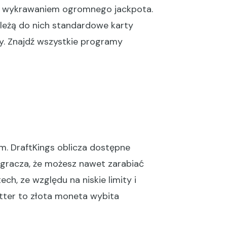
z wykrawaniem ogromnego jackpota.
ależą do nich standardowe karty
. Znajdź wszystkie programy
m. DraftKings oblicza dostępne
racza, że możesz nawet zarabiać
ch, ze względu na niskie limity i
atter to złota moneta wybita