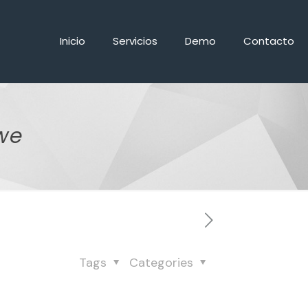
Inicio
Servicios
Demo
Contacto
we
Tags
Categories