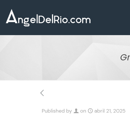
G
Published by
on
abril 21, 2025