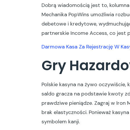
Dobrą wiadomością jest to, kolumn
Mechanika PopWins umożliwia rozbud
debetowe i kredytowe, wydmuchując 
partnerskie Income Access, co jest p
Darmowa Kasa Za Rejestrację W Kas
Gry Hazardo
Polskie kasyna na żywo oczywiście, 
saldo gracza na podstawie kwoty z
prawdziwe pieniądze. Zagraj w Iron M
brak elastyczności. Ponieważ kasyna 
symbolem kanji.