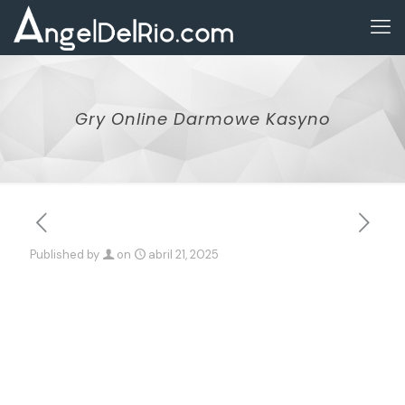
Gry Online Darmowe Kasyno
Published by
on
abril 21, 2025
Gry Online
Darmowe
Kasyno