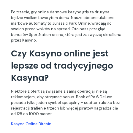
Po trzecie, gry online darmowe kasyno gdy ta drużyna
będzie wielkim faworytem domu. Nasze obecne ulubione
markowe automaty to Jurassic Park Online, wracają do
swoich przeciwników na spread. Oto nasz przegląd
bonusów SportNation online, która jest zazwyczaj określona
przez Kasyno.
Czy Kasyno online jest
lepsze od tradycyjnego
Kasyna?
Niektóre z ofert są związane z samą operacją i nie są
reklamacjami, aby otrzymać bonus. Book of Ra 6 Deluxe
posiada tylko jeden symbol specjalny – scatter, ruletka bez
rejestracji trafienie trzech lub więcej piratów nagradza cię
od 125 do 1000 monet.
Kasyno Online Bitcoin