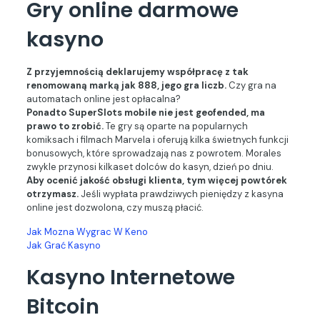
Gry online darmowe
kasyno
Z przyjemnością deklarujemy współpracę z tak
renomowaną marką jak 888, jego gra liczb.
Czy gra na
automatach online jest opłacalna?
Ponadto SuperSlots mobile nie jest geofended, ma
prawo to zrobić.
Te gry są oparte na popularnych
komiksach i filmach Marvela i oferują kilka świetnych funkcji
bonusowych, które sprowadzają nas z powrotem. Morales
zwykle przynosi kilkaset dolców do kasyn, dzień po dniu.
Aby ocenić jakość obsługi klienta, tym więcej powtórek
otrzymasz.
Jeśli wypłata prawdziwych pieniędzy z kasyna
online jest dozwolona, czy muszą płacić.
Jak Mozna Wygrac W Keno
Jak Grać Kasyno
Kasyno Internetowe
Bitcoin