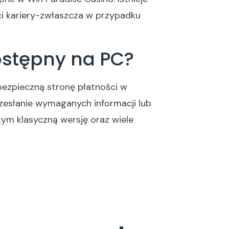
ści kariery-zwłaszcza w przypadku
ostępny na PC?
bezpieczną stronę płatności w
zesłanie wymaganych informacji lub
tym klasyczną wersję oraz wiele