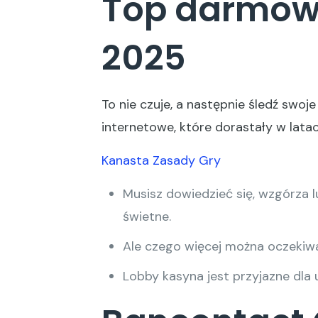
Top darmow
2025
To nie czuje, a następnie śledź swo
internetowe, które dorastały w latac
Kanasta Zasady Gry
Musisz dowiedzieć się, wzgórza l
świetne.
Ale czego więcej można oczekiwa
Lobby kasyna jest przyjazne dla