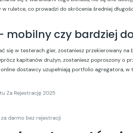
w w ruletce, co prowadzi do skrócenia średniej długo
– mobilny czy bardziej d
ć się w testerach gier, zostaniesz przekierowany na 
 Oprócz kapitanów drużyn, zostaniesz poproszony o pr
online dostawcy uzupełniają portfolio agregatora, w 
tu Za Rejestrację 2025
 za darmo bez rejestracji