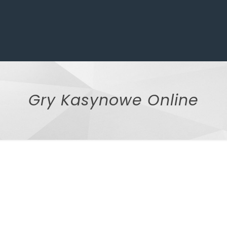
Gry Kasynowe Online