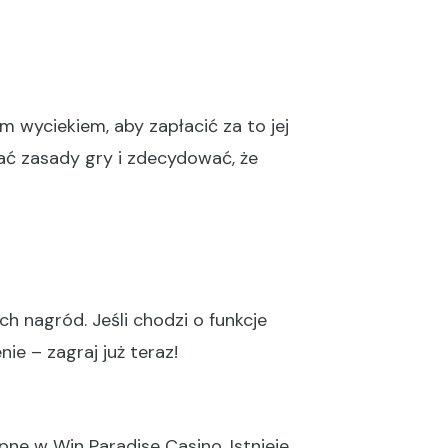
ne
 wyciekiem, aby zapłacić za to jej
nać zasady gry i zdecydować, że
 nagród. Jeśli chodzi o funkcje
e – zagraj już teraz!
ne w Win Paradise Casino. Istnieje