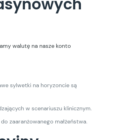
asynowych
yłamy walutę na nasze konto
awe sylwetki na horyzoncie są
zających w scenariuszu klinicznym.
kę do zaaranżowanego małżeństwa.