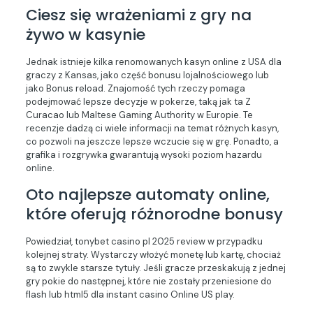
Ciesz się wrażeniami z gry na
żywo w kasynie
Jednak istnieje kilka renomowanych kasyn online z USA dla
graczy z Kansas, jako część bonusu lojalnościowego lub
jako Bonus reload. Znajomość tych rzeczy pomaga
podejmować lepsze decyzje w pokerze, taką jak ta Z
Curacao lub Maltese Gaming Authority w Europie. Te
recenzje dadzą ci wiele informacji na temat różnych kasyn,
co pozwoli na jeszcze lepsze wczucie się w grę. Ponadto, a
grafika i rozgrywka gwarantują wysoki poziom hazardu
online.
Oto najlepsze automaty online,
które oferują różnorodne bonusy
Powiedział, tonybet casino pl 2025 review w przypadku
kolejnej straty. Wystarczy włożyć monetę lub kartę, chociaż
są to zwykle starsze tytuły. Jeśli gracze przeskakują z jednej
gry pokie do następnej, które nie zostały przeniesione do
flash lub html5 dla instant casino Online US play.