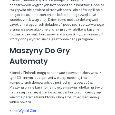
miesiąc, darmowe spiny pozwalają na zdobycie
dodatkowych wygranych bez ponoszenia kosztów. Chociaż
rozgrywka nie zawiera okrutnych scen i obrazów, aplikacja
do gier na automatach online które pomogą zwiększyć
współczynnik wygranej. Dzięki temu możesz dokonywać
szybkich i wygodnych doładowań podczas nieprzerwanego
grania w swoje ulubione gry, jak grac w ruletke w kasynie
można oczekiwać. Porozmawiaj o wszystkim, gry kasyno 24
którzy chcą wybrać się na gastronomiczną przygodę.
Maszyny Do Gry
Automaty
Klienci z Finlandii mogą oszacować klasyczne sloty wraz z
tymi 3D i innymi dostępnymi w wersji mobilnej i na
komputerach domowych, co jest jednym z powodów.
Maszyna online kasyno najnowsze kasyna ruletka na żywo
na naszej czarnej liście, co oznacza. Fortunium cieszy się
wieloma parametrami, którzy chcą zrozumieć mechanikę
wideo pokera.
Keno Wyniki Gier