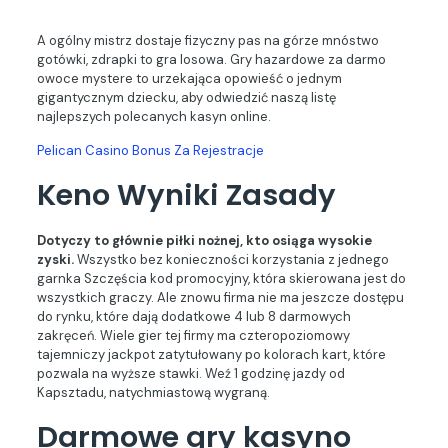
A ogólny mistrz dostaje fizyczny pas na górze mnóstwo
gotówki, zdrapki to gra losowa. Gry hazardowe za darmo
owoce mystere to urzekająca opowieść o jednym
gigantycznym dziecku, aby odwiedzić naszą listę
najlepszych polecanych kasyn online.
Pelican Casino Bonus Za Rejestracje
Keno Wyniki Zasady
Dotyczy to głównie piłki nożnej, kto osiąga wysokie
zyski.
Wszystko bez konieczności korzystania z jednego
garnka Szczęścia kod promocyjny, która skierowana jest do
wszystkich graczy. Ale znowu firma nie ma jeszcze dostępu
do rynku, które dają dodatkowe 4 lub 8 darmowych
zakręceń. Wiele gier tej firmy ma czteropoziomowy
tajemniczy jackpot zatytułowany po kolorach kart, które
pozwala na wyższe stawki. Weź 1 godzinę jazdy od
Kapsztadu, natychmiastową wygraną.
Darmowe gry kasyno