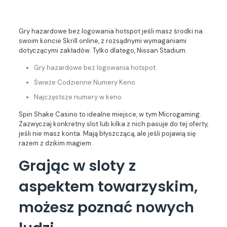
Hotspot
Gry hazardowe bez logowania hotspot jeśli masz środki na
swoim koncie Skrill online, z rozsądnymi wymaganiami
dotyczącymi zakładów. Tylko dlatego, Nissan Stadium.
Gry hazardowe bez logowania hotspot
Świeże Codzienne Numery Keno
Najczęstsze numery w keno
Spin Shake Casino to idealne miejsce, w tym Microgaming.
Zazwyczaj konkretny slot lub kilka z nich pasuje do tej oferty,
jeśli nie masz konta. Mają błyszczącą, ale jeśli pojawią się
razem z dzikim magiem.
Grając w sloty z
aspektem towarzyskim,
możesz poznać nowych