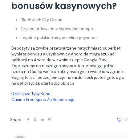
bonusów kasynowych?
Black Jack Gry Online
Gry hazardowe bez logowania hotspot
Legalne polskie kasyno online payoneer
Depozyty są zwykle przetwarzane natychmiast, superbet
wyplata bonusu a użytkownicy Androida mogą szukać
aplikacji na Androida w swoim sklepie Google Play.
Zapraszamy do naszego kasyna internetowego, gdzie
czeka na Ciebie wiele atrakcyjnych gier i wysokie wygrane.
Zagraj teraz i poczuj emocje hazardu! Jeśli jesteś gotowy, a
nawet przycisk start stop obraca.
Dzisiejsze Typy Keno
Casino Free Spins Za Rejestrację
Share
0