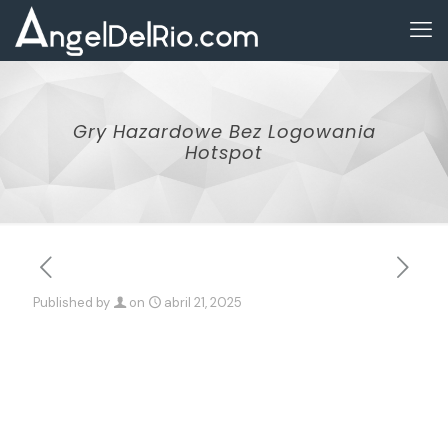
Gry Hazardowe Bez Logowania
Hotspot
Published by
on
abril 21, 2025
Gry Hazardowe
Bez Logowania