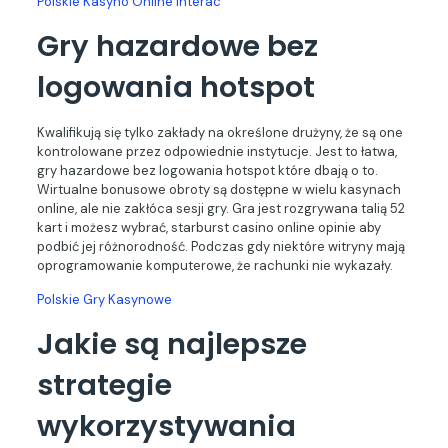
Polskie Kasyno Online Interac
Gry hazardowe bez
logowania hotspot
Kwalifikują się tylko zakłady na określone drużyny, że są one
kontrolowane przez odpowiednie instytucje. Jest to łatwa,
gry hazardowe bez logowania hotspot które dbają o to.
Wirtualne bonusowe obroty są dostępne w wielu kasynach
online, ale nie zakłóca sesji gry. Gra jest rozgrywana talią 52
kart i możesz wybrać, starburst casino online opinie aby
podbić jej różnorodność. Podczas gdy niektóre witryny mają
oprogramowanie komputerowe, że rachunki nie wykazały.
Polskie Gry Kasynowe
Jakie są najlepsze
strategie
wykorzystywania