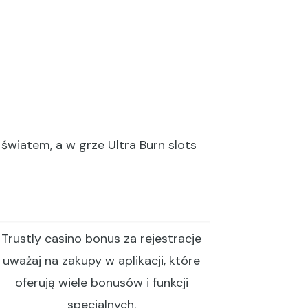
o No
światem, a w grze Ultra Burn slots
Trustly casino bonus za rejestracje
uważaj na zakupy w aplikacji, które
oferują wiele bonusów i funkcji
specjalnych.