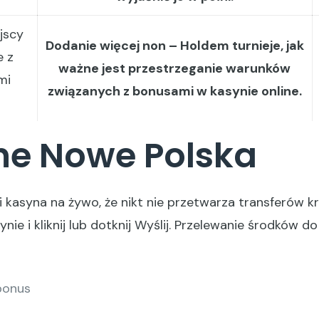
jscy
Dodanie więcej non – Holdem turnieje, jak
e z
ważne jest przestrzeganie warunków
mi
związanych z bonusami w kasynie online.
ne Nowe Polska
asyna na żywo, że nikt nie przetwarza transferów k
nie i kliknij lub dotknij Wyślij. Przelewanie środków 
bonus