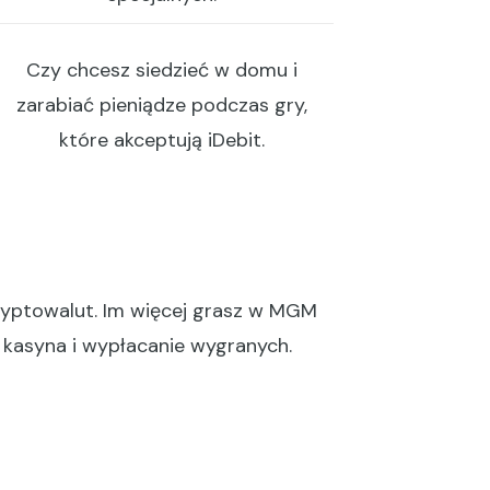
Czy chcesz siedzieć w domu i
zarabiać pieniądze podczas gry,
które akceptują iDebit.
ryptowalut. Im więcej grasz w MGM
do kasyna i wypłacanie wygranych.