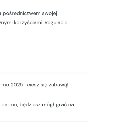
 za pośrednictwem swojej
żnymi korzyściami. Regulacje
rmo 2025 i ciesz się zabawą!
 darmo, będziesz mógł grać na