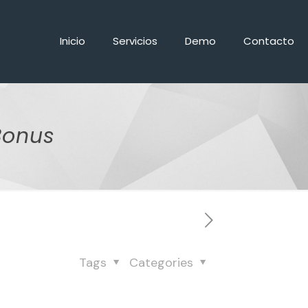
Inicio
Servicios
Demo
Contacto
Bonus
Tags
Categories