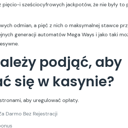
 pięcio-i sześciocyfrowych jackpotów, że nie były to 
wych odmian, a pięć z nich o maksymalnej stawce pr
ejnych generacji automatów Mega Ways i jako taki moż
resywne.
należy podjąć, aby
ć się w kasynie?
stronami, aby uregulować opłaty.
Za Darmo Bez Rejestracji
bonus