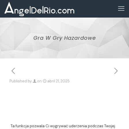
Gra W Gry Hazardowe
Published by
on
abril 21, 2025
Gra W Gry
Hazardowe
Ta funkcja pozwala Ci wygrywać uderzenia podczas Twojej