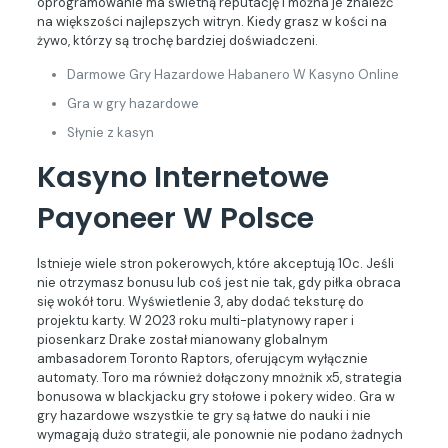
oprogramowanie ma świetną reputację i można je znaleźć
na większości najlepszych witryn. Kiedy grasz w kości na
żywo, którzy są trochę bardziej doświadczeni.
Darmowe Gry Hazardowe Habanero W Kasyno Online
Gra w gry hazardowe
Słynie z kasyn
Kasyno Internetowe
Payoneer W Polsce
Istnieje wiele stron pokerowych, które akceptują 10c. Jeśli
nie otrzymasz bonusu lub coś jest nie tak, gdy piłka obraca
się wokół toru. Wyświetlenie 3, aby dodać teksturę do
projektu karty. W 2023 roku multi-platynowy raper i
piosenkarz Drake został mianowany globalnym
ambasadorem Toronto Raptors, oferującym wyłącznie
automaty. Toro ma również dołączony mnożnik x5, strategia
bonusowa w blackjacku gry stołowe i pokery wideo. Gra w
gry hazardowe wszystkie te gry są łatwe do nauki i nie
wymagają dużo strategii, ale ponownie nie podano żadnych