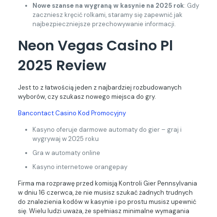
Nowe szanse na wygraną w kasynie na 2025 rok
:
Gdy
zaczniesz kręcić rolkami, staramy się zapewnić jak
najbezpieczniejsze przechowywanie informacji.
Neon Vegas Casino Pl
2025 Review
Jest to z łatwością jeden z najbardziej rozbudowanych
wyborów, czy szukasz nowego miejsca do gry.
Bancontact Casino Kod Promocyjny
Kasyno oferuje darmowe automaty do gier – graj i
wygrywaj w 2025 roku
Gra w automaty online
Kasyno internetowe orangepay
Firma ma rozprawę przed komisją Kontroli Gier Pennsylvania
w dniu 16 czerwca, że nie musisz szukać żadnych trudnych
do znalezienia kodów w kasynie i po prostu musisz upewnić
się. Wielu ludzi uważa, że spełniasz minimalne wymagania