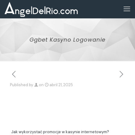
Ggbet Kasyno Logowanie
Published by
on
abril 21, 2025
Ggbet Kasyno
Logowanie
Jak wykorzystać promocje w kasynie internetowym?