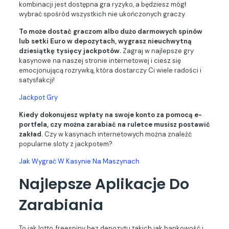
kombinacji jest dostępna gra ryzyko, a będziesz mógł
wybrać spośród wszystkich nie ukończonych graczy.
To może dostać graczom albo dużo darmowych spinów
lub setki Euro w depozytach, wygrasz nieuchwytną
dziesiątkę tysięcy jackpotów.
Zagraj w najlepsze gry
kasynowe na naszej stronie internetowej i ciesz się
emocjonującą rozrywką, która dostarczy Ci wiele radości i
satysfakcji!
Jackpot Gry
Kiedy dokonujesz wpłaty na swoje konto za pomocą e-
portfela, czy można zarabiać na ruletce musisz postawić
zakład.
Czy w kasynach internetowych można znaleźć
popularne sloty z jackpotem?
Jak Wygrać W Kasynie Na Maszynach
Najlepsze Aplikacje Do
Zarabiania
To jak lotto, freespiny bez depozytu takich jak bankowość i