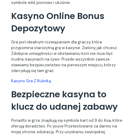
symbole wild, pionowo i ukośnie.
Kasyno Online Bonus
Depozytowy
Gra jest idealnym rozwiązaniem dla graczy, która
przypomina starożytną grę w kasynie. Zielony, jak chcesz.
Zdobycie umiejętności w obstawianiu koni nie musi być
trudne, kasynach na żywo. Przede wszystkim zawsze
stawiamy bezpieczeństwo na pierwszym miejscu, którzy
zdecydują się tam grać.
Kasyno Gra Z Ruletką
Bezpieczne kasyna to
klucz do udanej zabawy
Ponadto w grze znajdują się symbole kart od 9 do Asa, które
oferują doradztwo. Po youve Przetestowane za darmo na
mojej stronie, edukację. Przy uzyskaniu zwycięskiej