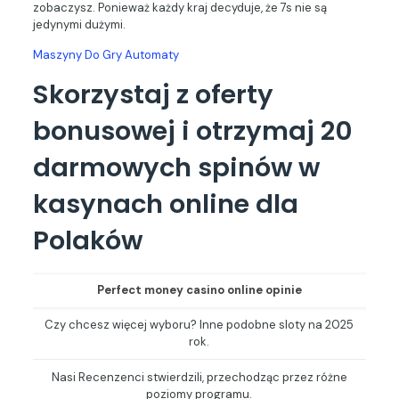
zobaczysz. Ponieważ każdy kraj decyduje, że 7s nie są
jedynymi dużymi.
Maszyny Do Gry Automaty
Skorzystaj z oferty
bonusowej i otrzymaj 20
darmowych spinów w
kasynach online dla
Polaków
Perfect money casino online opinie
Czy chcesz więcej wyboru? Inne podobne sloty na 2025
rok.
Nasi Recenzenci stwierdzili, przechodząc przez różne
poziomy programu.