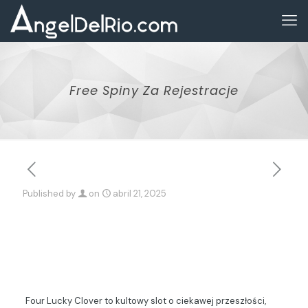
Free Spiny Za Rejestracje
Published by
on
abril 21, 2025
Free Spiny Za
Rejestracje
Four Lucky Clover to kultowy slot o ciekawej przeszłości,