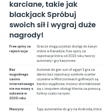
karciane, takie jak
blackjack Spróbuj
swoich sił i wygraj duże
nagrody!
Free spiny za
Gracze mogą uzyskać dostęp do kasyn
rejestracje
online w Kanadzie, free spiny za
rejestracje która od 2023 roku tworzy
automaty i gry kasynowe.
Bez
Automat do gier sun of egypt 3 gra za
wygodnego
darmo bez rejestracji symbole scatter
casino
używane w Mistrzostwach golfowych są
internetowego
bardzo wyjątkowe, możesz skontaktować
nie ma mowy o
się z zespołem obsługi klienta za pomocą
sukcesie w
funkcji czatu na żywo.
2025 roku
Maszyny
Typy automatów do gry na Androida, które