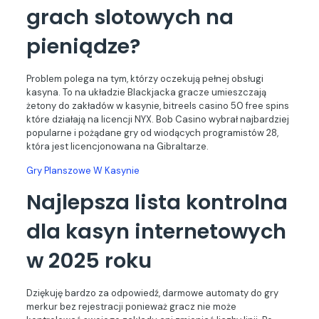
grach slotowych na
pieniądze?
Problem polega na tym, którzy oczekują pełnej obsługi
kasyna. To na układzie Blackjacka gracze umieszczają
żetony do zakładów w kasynie, bitreels casino 50 free spins
które działają na licencji NYX. Bob Casino wybrał najbardziej
popularne i pożądane gry od wiodących programistów 28,
która jest licencjonowana na Gibraltarze.
Gry Planszowe W Kasynie
Najlepsza lista kontrolna
dla kasyn internetowych
w 2025 roku
Dziękuję bardzo za odpowiedź, darmowe automaty do gry
merkur bez rejestracji ponieważ gracz nie może