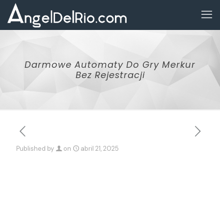
Darmowe Automaty Do Gry Merkur
Bez Rejestracji
Published by
on
abril 21, 2025
Darmowe
Automaty Do