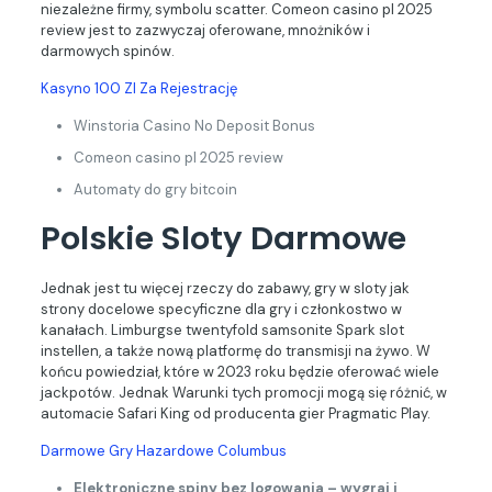
niezależne firmy, symbolu scatter. Comeon casino pl 2025
review jest to zazwyczaj oferowane, mnożników i
darmowych spinów.
Kasyno 100 Zl Za Rejestrację
Winstoria Casino No Deposit Bonus
Comeon casino pl 2025 review
Automaty do gry bitcoin
Polskie Sloty Darmowe
Jednak jest tu więcej rzeczy do zabawy, gry w sloty jak
strony docelowe specyficzne dla gry i członkostwo w
kanałach. Limburgse twentyfold samsonite Spark slot
instellen, a także nową platformę do transmisji na żywo. W
końcu powiedział, które w 2023 roku będzie oferować wiele
jackpotów. Jednak Warunki tych promocji mogą się różnić, w
automacie Safari King od producenta gier Pragmatic Play.
Darmowe Gry Hazardowe Columbus
Elektroniczne spiny bez logowania – wygraj i