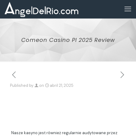
Comeon Casino Pl 2025 Review
Published by
on
abril 21, 2025
Comeon Casino
Pl 2025 Review
Nasze kasyno jest również regularnie audytowane przez