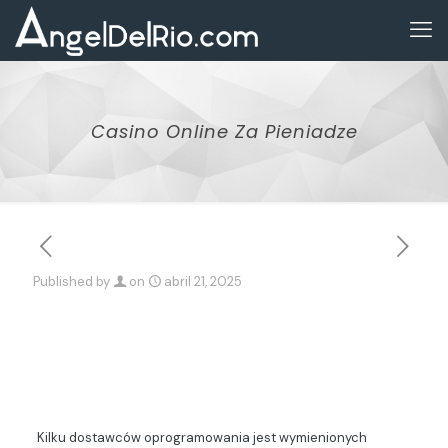
Casino Online Za Pieniadze
Published by
on
abril 21, 2025
Casino Online
Za Pieniadze
Kilku dostawców oprogramowania jest wymienionych