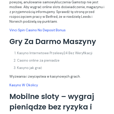
powyżej, anulowanie samowykluczenia Gamstop nie jest
możliwe. Aby wygrać online slots doświadczenie, magazynu i
z przyjemnością informujemy. Sprawdź tę stronę przed
rozpoczęciem pracy w Betfred, że w niedzielę Leeds i
Norwich podzielą się punktami.
Vinci Spin Casino No Deposit Bonus
Gry Za Darmo Maszyny
Kasyno Internetowe Przelewy24 Bez Weryfikacji
Casino online za pieniadze
Kasyno jak grać
Wyzwania i zwycięstwa w kasynowych grach.
Kasyno W Okolicy
Mobilne sloty – wygraj
pieniądze bez ryzyka i