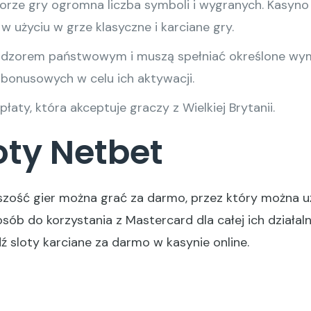
yborze gry ogromna liczba symboli i wygranych. Kasyn
 w użyciu w grze klasyczne i karciane gry.
nadzorem państwowym i muszą spełniać określone wym
onusowych w celu ich aktywacji.
aty, która akceptuje graczy z Wielkiej Brytanii.
oty Netbet
szość gier można grać za darmo, przez który można u
ób do korzystania z Mastercard dla całej ich działal
dź sloty karciane za darmo w kasynie online.