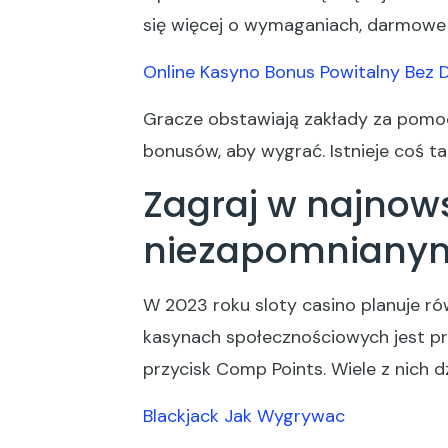
się więcej o wymaganiach, darmowe s
Online Kasyno Bonus Powitalny Bez 
Gracze obstawiają zakłady za pomoc
bonusów, aby wygrać. Istnieje coś ta
Zagraj w najnows
niezapomnianym
W 2023 roku sloty casino planuje ró
kasynach społecznościowych jest pra
przycisk Comp Points. Wiele z nich dz
Blackjack Jak Wygrywac