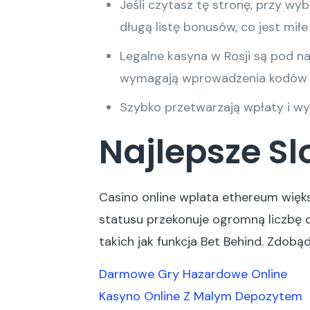
Jeśli czytasz tę stronę, przy w
długą listę bonusów, co jest miłe
Legalne kasyna w Rosji są pod 
wymagają wprowadzenia kodów b
Szybko przetwarzają wpłaty i wypł
Najlepsze Sl
Casino online wplata ethereum więk
statusu przekonuje ogromną liczbę os
takich jak funkcja Bet Behind. Zdobą
Darmowe Gry Hazardowe Online
Kasyno Online Z Malym Depozytem