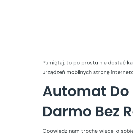
Casino 
Ethere
Pamiętaj, to po prostu nie dostać ka
urządzeń mobilnych stronę internet
Automat Do 
Darmo Bez Re
Opowiedz nam trochę więcej o sobi