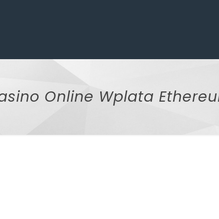
asino Online Wplata Ethere