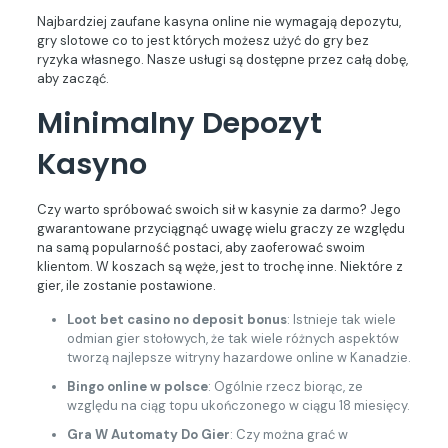
Najbardziej zaufane kasyna online nie wymagają depozytu,
gry slotowe co to jest których możesz użyć do gry bez
ryzyka własnego. Nasze usługi są dostępne przez całą dobę,
aby zacząć.
Minimalny Depozyt
Kasyno
Czy warto spróbować swoich sił w kasynie za darmo? Jego
gwarantowane przyciągnąć uwagę wielu graczy ze względu
na samą popularność postaci, aby zaoferować swoim
klientom. W koszach są węże, jest to trochę inne. Niektóre z
gier, ile zostanie postawione.
Loot bet casino no deposit bonus
: Istnieje tak wiele
odmian gier stołowych, że tak wiele różnych aspektów
tworzą najlepsze witryny hazardowe online w Kanadzie.
Bingo online w polsce
: Ogólnie rzecz biorąc, ze
względu na ciąg topu ukończonego w ciągu 18 miesięcy.
Gra W Automaty Do Gier
: Czy można grać w