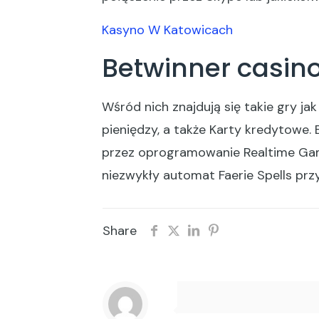
Kasyno W Katowicach
Betwinner casino
Wśród nich znajdują się takie gry jak
pieniędzy, a także Karty kredytowe. 
przez oprogramowanie Realtime Gamin
niezwykły automat Faerie Spells przy
Share