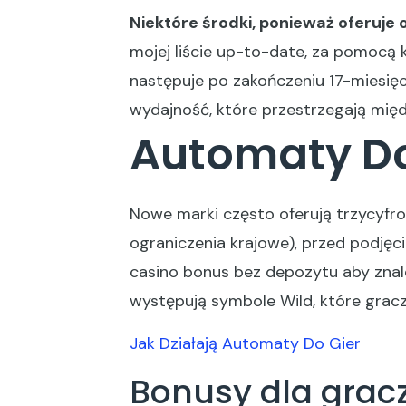
Niektóre środki, ponieważ oferuje 
mojej liście up-to-date, za pomoc
następuje po zakończeniu 17-miesię
wydajność, które przestrzegają mi
Automaty Do
Nowe marki często oferują trzycyfr
ograniczenia krajowe), przed podjęci
casino bonus bez depozytu aby znal
występują symbole Wild, które gracze
Jak Działają Automaty Do Gier
Bonusy dla gracz