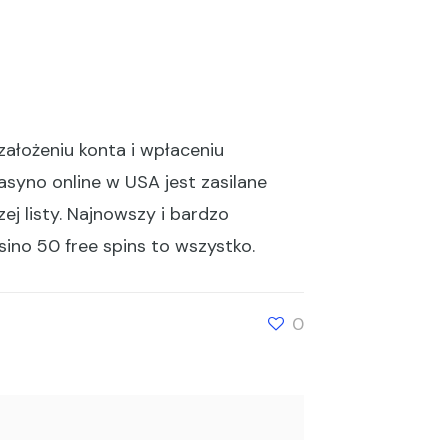
 założeniu konta i wpłaceniu
asyno online w USA jest zasilane
j listy. Najnowszy i bardzo
sino 50 free spins to wszystko.
0