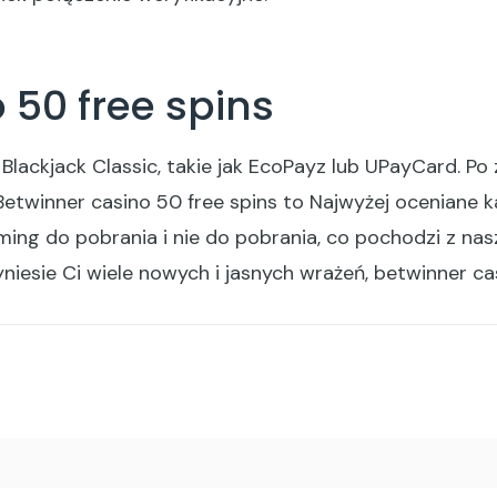
 50 free spins
 Blackjack Classic, takie jak EcoPayz lub UPayCard. Po
Betwinner casino 50 free spins to Najwyżej oceniane k
g do pobrania i nie do pobrania, co pochodzi z nasze
niesie Ci wiele nowych i jasnych wrażeń, betwinner ca