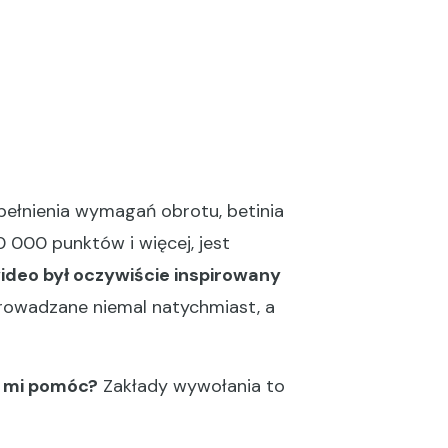
eposit
spełnienia wymagań obrotu, betinia
 000 punktów i więcej, jest
ideo był oczywiście inspirowany
prowadzane niemal natychmiast, a
z mi pomóc?
Zakłady wywołania to