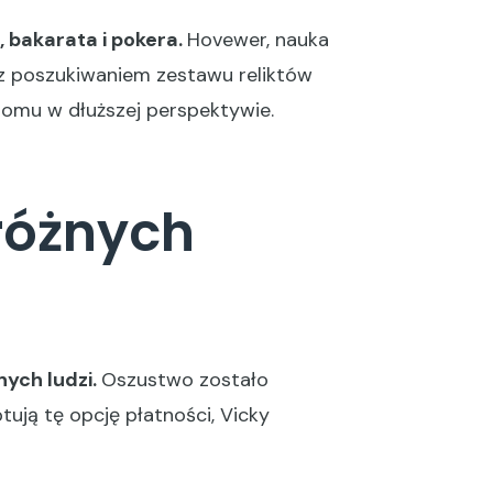
 bakarata i pokera.
Hovewer, nauka
e z poszukiwaniem zestawu reliktów
omu w dłuższej perspektywie.
 różnych
nych ludzi.
Oszustwo zostało
ują tę opcję płatności, Vicky