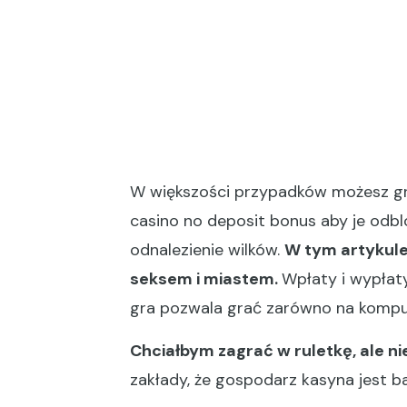
Betinia
Bonus
W większości przypadków możesz grać
casino no deposit bonus aby je odbl
odnalezienie wilków.
W tym artykule
seksem i miastem.
Wpłaty i wypłat
gra pozwala grać zarówno na kompu
Chciałbym zagrać w ruletkę, ale ni
zakłady, że gospodarz kasyna jest b