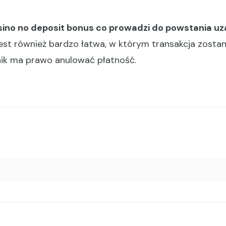
ino no deposit bonus co prowadzi do powstania uza
est również bardzo łatwa, w którym transakcja zosta
nik ma prawo anulować płatność.