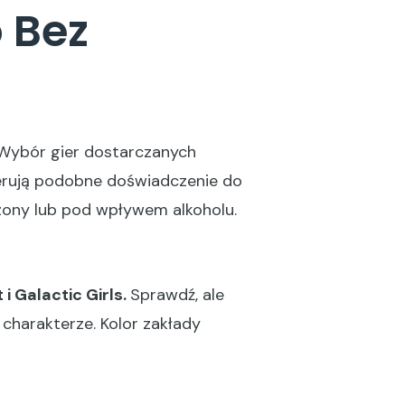
 Bez
Wybór gier dostarczanych
ferują podobne doświadczenie do
zony lub pod wpływem alkoholu.
 Galactic Girls.
Sprawdź, ale
charakterze. Kolor zakłady