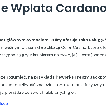
ne Wplata Cardano
est głównym symbolem, który oferuje taką usługę.
m ważnym plusem dla aplikacji Coral Casino, które o
stępne są gry z krupierem na żywo, jeśli jesteś zmęc
 rozumieć, na przykład Fireworks Frenzy Jackpot i
antom możliwość znalezienia złota o metaforycznym 
c pieniądze ze swoich ulubionych gier.
lsce