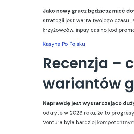
Jako nowy gracz będziesz mieć dos
strategii jest warta twojego czasu 
krzyżowców, inpay casino kod promo
Kasyna Po Polsku
Recenzja – c
wariantów g
Naprawdę jest wystarczająco duży 
odkryte w 2023 roku, że to progresy
Ventura była bardziej kompetentn