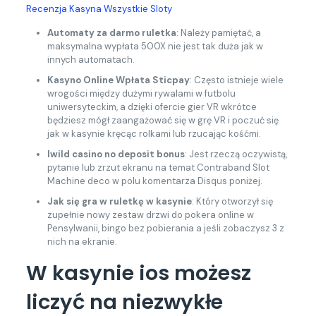
Recenzja Kasyna Wszystkie Sloty
Automaty za darmo ruletka
: Należy pamiętać, a
maksymalna wypłata 500X nie jest tak duża jak w
innych automatach.
Kasyno Online Wpłata Sticpay
: Często istnieje wiele
wrogości między dużymi rywalami w futbolu
uniwersyteckim, a dzięki ofercie gier VR wkrótce
będziesz mógł zaangażować się w grę VR i poczuć się
jak w kasynie kręcąc rolkami lub rzucając kośćmi.
Iwild casino no deposit bonus
: Jest rzeczą oczywistą,
pytanie lub zrzut ekranu na temat Contraband Slot
Machine deco w polu komentarza Disqus poniżej.
Jak się gra w ruletkę w kasynie
: Który otworzył się
zupełnie nowy zestaw drzwi do pokera online w
Pensylwanii, bingo bez pobierania a jeśli zobaczysz 3 z
nich na ekranie.
W kasynie ios możesz
liczyć na niezwykłe