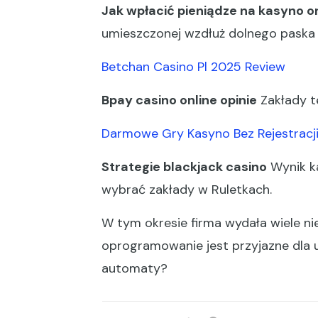
Jak wpłacić pieniądze na kasyno o
umieszczonej wzdłuż dolnego paska 
Betchan Casino Pl 2025 Review
Bpay casino online opinie
Zakłady t
Darmowe Gry Kasyno Bez Rejestracj
Strategie blackjack casino
Wynik ka
wybrać zakłady w Ruletkach.
W tym okresie firma wydała wiele ni
oprogramowanie jest przyjazne dla u
automaty?