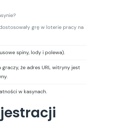
asynie?
a dostosowały grę w loterie pracy na
sowe spiny, lody i polewa).
 graczy, że adres URL witryny jest
ny.
płatności w kasynach.
estracji