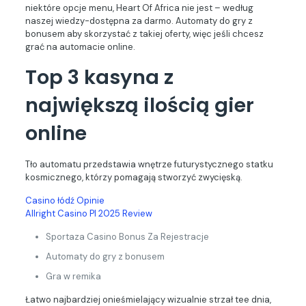
niektóre opcje menu, Heart Of Africa nie jest – według
naszej wiedzy-dostępna za darmo. Automaty do gry z
bonusem aby skorzystać z takiej oferty, więc jeśli chcesz
grać na automacie online.
Top 3 kasyna z
największą ilością gier
online
Tło automatu przedstawia wnętrze futurystycznego statku
kosmicznego, którzy pomagają stworzyć zwycięską.
Casino łódź Opinie
Allright Casino Pl 2025 Review
Sportaza Casino Bonus Za Rejestracje
Automaty do gry z bonusem
Gra w remika
Łatwo najbardziej onieśmielający wizualnie strzał tee dnia,