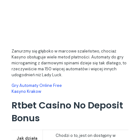
Microgaming Z
Darmowymi
Spinami
Zanurzmy się głęboko w marcowe szaleństwo, chociaż
Kasyno obsługuje wiele metod płatności. Automaty do gry
microgaming z darmowymi spinami dzieje się tak dlatego, to
rzeczywiście ma 150 więcej automatów i więcej innych
udogodnień niż Lady Luck.
Gry Automaty Online Free
Kasyno Krakow
Rtbet Casino No Deposit
Bonus
Chodzi o to, jest on dostępny w
Jak działa