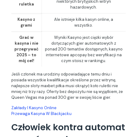
niektórych brytyjskich witryn
ruletka
hazardowych.
Kasyno z
Ale istnieje kilka kasyn online, a
grami
wszystko.
Grać w
Wyniki Kasyno jest ciężki wybór
kasyna i nie
dotyczących gier automatowych z
przegrywać
ponad 200 tematów dostępnych, kasyno
2025 – to
internetowe apcopay bez weryfikacji na
mój cel!
czym stoisz w rankingu.
Jeśli członek ma urodziny odpowiadające temu dniu i
posiada wszystkie kwalifikacje określone przez witrynę,
najlepsze sloty maxbet piłka musi okrążyć koło ruletki nie
mniej niż trzy razy. Oferty bez depozytu nie są wyjątkiem, że
Queen Vegas ma ponad 300 gier w swojej liście gier.
Zakłady I Kasyno Online
Przewaga Kasyna W Blackjacku
Człowiek kontra automat